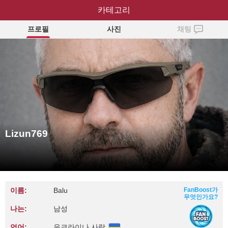
Lizun769
카테고리
프로필
사진
채팅
Lizun769
이름:
Balu
FanBoost가
무엇인가요?
나는:
남성
언어:
우크라이나 사람